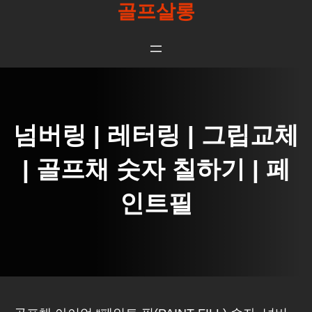
골프살롱
콘
텐
츠
로
바
로
넘버링 | 레터링 | 그립교체
가
기
| 골프채 숫자 칠하기 | 페
인트필