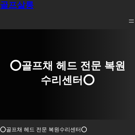
골프살롱
콘
텐
츠
로
바
로
가
⭕골프채 헤드 전문 복원
기
수리센터⭕
⭕골프채 헤드 전문 복원수리센터⭕