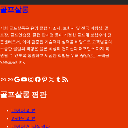
골프살롱
저희 골프살롱은 유명 클럽 제조사, 보험사 및 전국 피팅샵, 골
프장, 골프연습장, 클럽 판매점 등이 지정한 골프채 보험수리 전
문센터로서, 이미 검증된 기술력과 실력을 바탕으로 고객님들의
소중한 클럽의 외형은 물론 최상의 컨디션과 퍼포먼스 까지 복
원될 수 있도록 정밀하고 세심한 작업을 위해 끊임없는 노력을
약속드립니다.
링크
링크
Google
YouTube
Instagram
Facebook
Pinterest
X
Tumblr
RSS 피드
골프살롱 평판
네이버 리뷰
카카오 리뷰
네이버 AI 검색결과