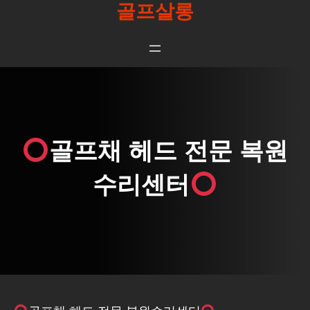
골프살롱
콘
텐
츠
로
바
로
가
골프채 헤드 전문 복원
기
수리센터