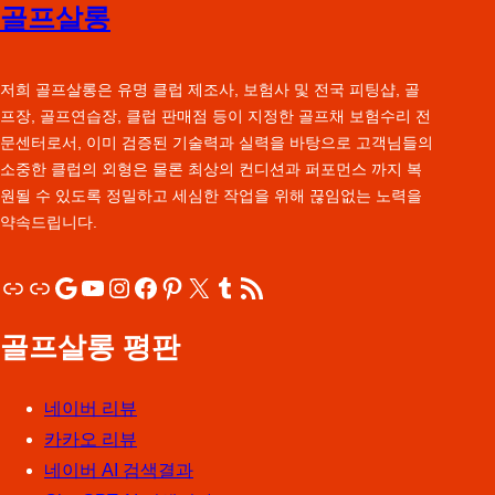
골프살롱
저희 골프살롱은 유명 클럽 제조사, 보험사 및 전국 피팅샵, 골
프장, 골프연습장, 클럽 판매점 등이 지정한 골프채 보험수리 전
문센터로서, 이미 검증된 기술력과 실력을 바탕으로 고객님들의
소중한 클럽의 외형은 물론 최상의 컨디션과 퍼포먼스 까지 복
원될 수 있도록 정밀하고 세심한 작업을 위해 끊임없는 노력을
약속드립니다.
링크
링크
Google
YouTube
Instagram
Facebook
Pinterest
X
Tumblr
RSS 피드
골프살롱 평판
네이버 리뷰
카카오 리뷰
네이버 AI 검색결과