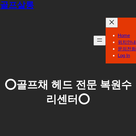
골프살롱
콘
텐
츠
로
Home
바
위치안내
문의전화
로
Log In
가
기
⭕골프채 헤드 전문 복원수
리센터⭕