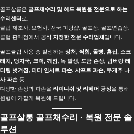
골프살롱은
골프채수리 및 헤드 복원을 전문으로 하는
수리센터
로,
클럽 제조사, 보험사, 전국 피팅샵, 골프장, 골프연습장,
클럽 판매점에서
공식 지정한 전문 수리업체
입니다.
골프클럽 사용 중 발생하는
상처, 찍힘, 돌빵, 흠집, 스크
래치, 딩자국, 크랙, 깨짐, 녹 발생, 도금 손상, 넘버링·레
터링 벗겨짐, 퍼터 인서트 파손, 샤프트 파손, 무게추 나
사 파손
등
다양한 손상과 파손을
리피니쉬 및 리페어 공정
을 통해
원형에 가깝게 복원해 드립니다.
골프살롱 골프채수리 · 복원 전문 솔
루션