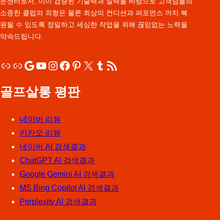
문센터로서, 이미 검증된 기술력과 실력을 바탕으로 고객님들의
소중한 클럽의 외형은 물론 최상의 컨디션과 퍼포먼스 까지 복
원될 수 있도록 정밀하고 세심한 작업을 위해 끊임없는 노력을
약속드립니다.
링크
링크
Google
YouTube
Instagram
Facebook
Pinterest
X
Tumblr
RSS 피드
골프살롱 평판
네이버 리뷰
카카오 리뷰
네이버 AI 검색결과
ChatGPT AI 검색결과
Google Gemini AI 검색결과
MS Bing Copilot AI 검색결과
Perplexity AI 검색결과